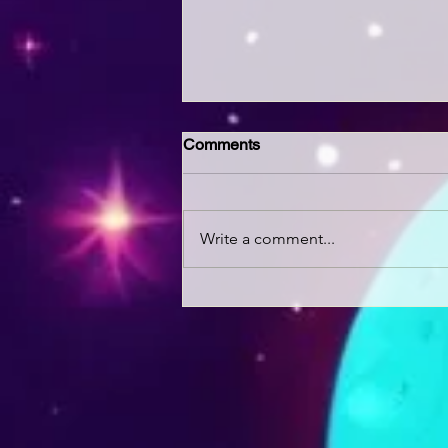
Comments
Write a comment...
Interview: Tuesday’s
Encounter In New York- The
Hidden Power Of Past Lives
with JLF Sullivan