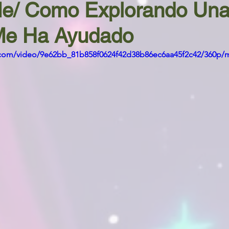
e/ Como Explorando Una
Me Ha Ayudado
ic.com/video/9e62bb_81b858f0624f42d38b86ec6aa45f2c42/360p/