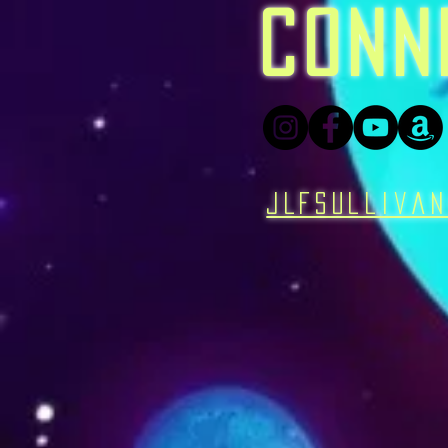
CONN
JLFSulliva