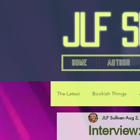
JLF 
Home
AUTHOR
The Latest
Bookish Things
JLF Sullivan
Aug 2,
Interview