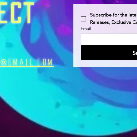
ECT
Subscribe for the late
Releases, Exclusive 
Email
S
n@Gmail.com