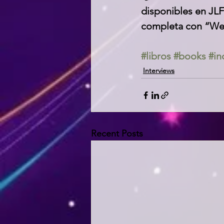
disponibles en JLF
completa con “We
#libros
#books
#in
Interviews
Recent Posts