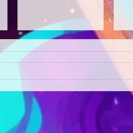
Interview: Garden Of Doom
Inte
Podcast 🌳🤯🌳
Myst
Beve