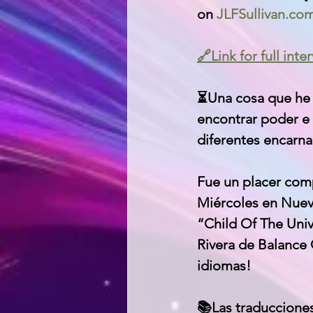
on 
JLFSullivan.co
🔗Link for full in
⏳Una cosa que he 
encontrar poder e 
diferentes encarna
Fue un placer comp
Miércoles en Nueva
“Child Of The Univ
Rivera de Balance 
idiomas!
📚Las traducciones