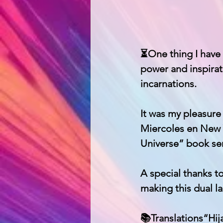
⏳One thing I have l
power and inspirati
incarnations.
It was my pleasure
Miercoles en New Y
Universe” book ser
A special thanks to
making this dual l
📚Translations“Hij