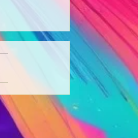
rview: Unveiling The
eries Of Your Soul With
rly Matali