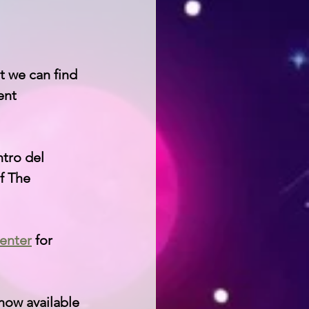
t we can find 
ent 
tro del 
f The 
Center
 for 
now available 