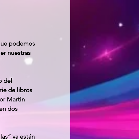
 que podemos 
er nuestras 
 del 
ie de libros 
or Martin 
en dos 
las” ya están 